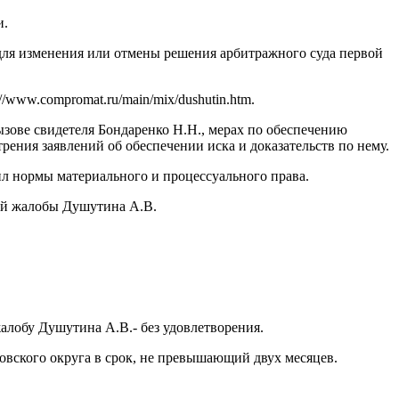
и.
для изменения или отмены решения арбитражного суда первой
//www.compromat.ru/main/mix/dushutin.htm.
вызове свидетеля Бондаренко Н.Н., мерах по обеспечению
трения заявлений об обеспечении иска и доказательств по нему.
ил нормы материального и процессуального права.
ой жалобы Душутина А.В.
алобу Душутина А.В.- без удовлетворения.
овского округа в срок, не превышающий двух месяцев.