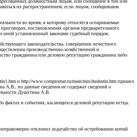
адресованных должностным лицам, или сообщение в той или
знаваться их распространением, если лицом, сообщившим
.
еальности во время, к которому относятся оспариваемые
и приговорах, постановлениях органов предварительного
н иной установленный законами судебный порядок.
йствующего законодательства, совершении нечестного
уществлении производственно-хозяйственной и
инство гражданина или деловую репутацию гражданина либо
n1.htm и http://www.compromat.ru/main/mix/dushutin.htm пришел
а А.В., но данные сведения не содержат сведений о
ельности Душутина А.В.
бо фактах и событиях, касающихся деловой репутации истца.
 неправомерно отклонил ходатайство об истребовании копий