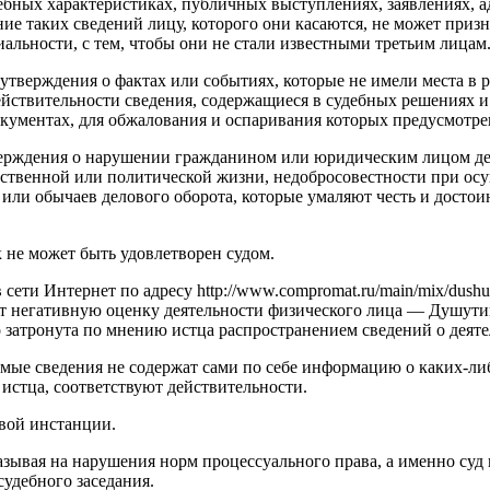
ебных характеристиках, публичных выступлениях, заявлениях, 
ние таких сведений лицу, которого они касаются, не может при
льности, с тем, чтобы они не стали известными третьим лицам
тверждения о фактах или событиях, которые не имели места в р
действительности сведения, содержащиеся в судебных решениях 
кументах, для обжалования и оспаривания которых предусмотре
верждения о нарушении гражданином или юридическим лицом де
ественной или политической жизни, недобросовестности при ос
или обычаев делового оборота, которые умаляют честь и досто
к не может быть удовлетворен судом.
ти Интернет по адресу http://www.compromat.ru/main/mix/dushuti
ат негативную оценку деятельности физического лица — Душутин
 затронута по мнению истца распространением сведений о деят
емые сведения не содержат сами по себе информацию о каких-ли
 истца, соответствуют действительности.
вой инстанции.
азывая на нарушения норм процессуального права, а именно суд
судебного заседания.