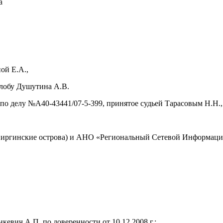
а
ой Е.А.,
алобу Душутина А.В.
 по делу №А40-43441/07-5-399, принятое судьей Тарасовым Н.Н.,
 Виргинские острова) и АНО «Региональный Сетевой Информац
ич А.П. по доверенности от 10.12.2008 г.;