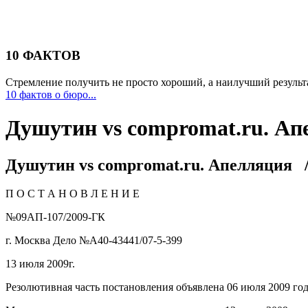
10 ФАКТОВ
Стремление получить не просто хороший, а наилучший результа
10 фактов о бюро...
Душутин vs compromat.ru. Ап
Душутин vs compromat.ru. Апелляция
/
П О С Т А Н О В Л Е Н И Е
№09АП-107/2009-ГК
г. Москва Дело №А40-43441/07-5-399
13 июля 2009г.
Резолютивная часть постановления объявлена 06 июля 2009 го