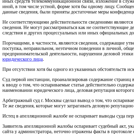
иных средств телекоммуникационной связи, изложение в служ
иной, в том числе устной, форме хотя бы одному лицу. Сообще
данные сведения, были приняты достаточные меры конфиденциа
Не соответствующими действительности сведениями являются у
сведения. Не могут рассматриваться как не соответствующие 
следствия и других процессуальных или иных официальных до
Порочащими, в частности, являются сведения, содержащие ут
поступка, неправильном, неэтичном поведении в личной, общ
предпринимательской деятельности, нарушении деловой этики 
юридического лица
.
При отсутствии хотя бы одного из указанных обстоятельств ис
Суд первой инстанции, проанализировав содержание страниц в се
к вводу о том, что оспариваемые статьи действительно содерж
наименовании юридического лица, деловая репутация которого
Арбитражный суд г. Москвы сделал вывод о том, что оспарива
Те же сведения, которые могут затрагивать деловую репутацию
Истец в апелляционной жалобе не оспаривает выводы суда пер
Заявитель апелляционной жалобы оспаривает судебный акт, ук
сайта у администратора, неточно отражены факты в протоколе 