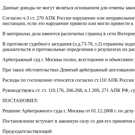
Данные доводы не могут являться основанием для отмены закон
Согласно ч.3 ст. 270 АПК России нарушение или неправильное
инстанции, если это нарушение привело или могло привести 
В материалах дела имеются распечатки страниц в сети Интернет п
В протоколе судебного заседания (л.д.73-76, т.2) отражены х
доказательств и протокольные определения о результатах их ра
Арбитражный суд г. Москвы полно, всесторонне и объективно 
При таких обстоятельствах Девятый арбитражный апелляционн
Расходы по госпошлине относятся согласно ст.110 АПК России
Руководствуясь ст. ст. 110,176, 266-268, п.1 269, 271 АПК РФ, с
ПОСТАНОВИЛ:
Решение Арбитражного суда г. Москвы от 01.12.2008 г. по дел
Постановление вступает в законную силу со дня его принятия
Председательствующий