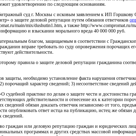
длежит удовлетворению по следующим основаниям.
рбитражный суд г. Москвы с исковым заявлением к ИП Горшкову
р» о защите деловой репутации путем обязания ответчиков
оп
mat.ru/main/mix/dushutin1.htm, а также http://www.compromat.ru/m
 информацию и взыскании морального вреда 40 000 000 руб.
материальным благом, защищаемым в соответствии с Гражданским
гражданин вправе требовать по суду опровержения порочащих ег
ствуют действительности.
которому правила о защите деловой репутации гражданина соотв
ов защиты, необходимо установление факта нарушения ответчик
2) порочащий характер сведений; 3) несоответствие сведений де
О судебной практике по делам о защите чести и достоинства гр
етствующих действительности и отнесение их к категории пороч
 сведений обязан доказать ответчик независимо от того, предъя
ти опубликовать ответ истца на публикацию, истец же обязан д
х сведений.
во граждан или деловую репутацию граждан и юридических лиц,
икальных программах и других средствах массовой информации,