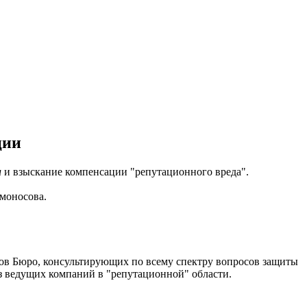
ции
и
и взыскание компенсации "репутационного вреда".
моносова.
ов Бюро, консультирующих по всему спектру вопросов защиты
з ведущих компаний в "репутационной" области.