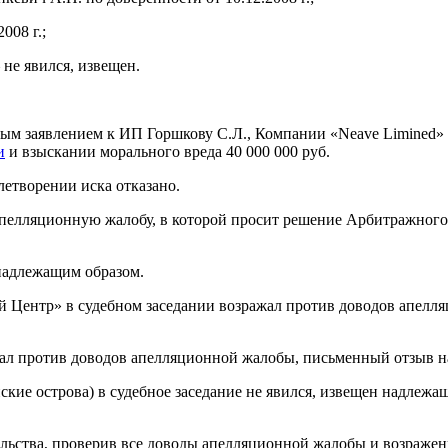
008 г.;
не явился, извещен.
вым заявлением к ИП Горшкову С.Л., Компании «Neave Limined
и
и взыскании морального вреда 40 000 000 руб.
летворении иска отказано.
пелляционную жалобу, в которой просит решение Арбитражного 
 надлежащим образом.
ентр» в судебном заседании возражал против доводов апелля
жал против доводов апелляционной жалобы, письменный отзыв н
кие острова) в судебное заседание не явился, извещен надлеж
ельства, проверив все доводы апелляционной жалобы и возражен