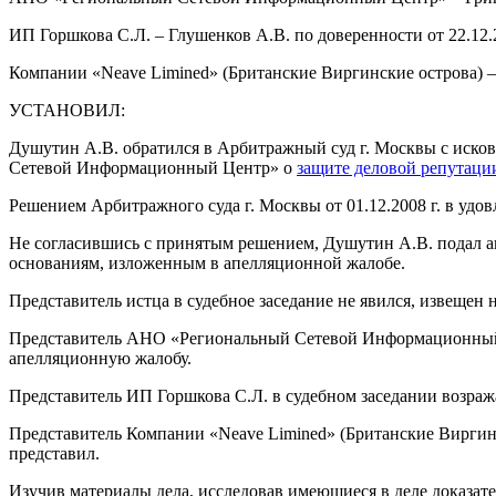
ИП Горшкова С.Л. – Глушенков А.В. по доверенности от 22.12.2
Компании «Neave Limined» (Британские Виргинские острова) – 
УСТАНОВИЛ:
Душутин А.В. обратился в Арбитражный суд г. Москвы с иско
Сетевой Информационный Центр» о
защите деловой репутаци
Решением Арбитражного суда г. Москвы от 01.12.2008 г. в удов
Не согласившись с принятым решением, Душутин А.В. подал а
основаниям, изложенным в апелляционной жалобе.
Представитель истца в судебное заседание не явился, извещен
Представитель АНО «Региональный Сетевой Информационный Ц
апелляционную жалобу.
Представитель ИП Горшкова С.Л. в судебном заседании возра
Представитель Компании «Neave Limined» (Британские Виргинс
представил.
Изучив материалы дела, исследовав имеющиеся в деле доказат