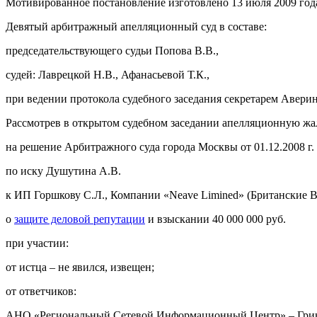
Мотивированное постановление изготовлено 13 июля 2009 год
Девятый арбитражный апелляционный суд в составе:
председательствующего судьи Попова В.В.,
судей: Лаврецкой Н.В., Афанасьевой Т.К.,
при ведении протокола судебного заседания секретарем Аверин
Рассмотрев в открытом судебном заседании апелляционную ж
на решение Арбитражного суда города Москвы от 01.12.2008 г.
по иску Душутина А.В.
к ИП Горшкову С.Л., Компании «Neave Limined» (Британские
о
защите деловой репутации
и взыскании 40 000 000 руб.
при участии:
от истца – не явился, извещен;
от ответчиков:
АНО «Региональный Сетевой Информационный Центр» – Гринкев