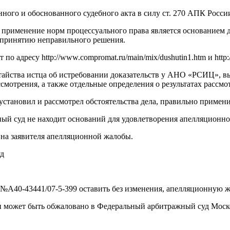
ного и обоснованного судебного акта в силу ст. 270 АПК Росси
 применение норм процессуального права является основанием 
к принятию неправильного решения.
о адресу http://www.compromat.ru/main/mix/dushutin1.htm и http:
одатайства истца об истребовании доказательств у АНО «РСИЦ», 
ссмотрения, а также отдельные определения о результатах рассмо
установил и рассмотрел обстоятельства дела, правильно примен
ый суд не находит оснований для удовлетворения апелляционн
 на заявителя апелляционной жалобы.
уд
у №А40-43441/07-5-399 оставить без изменения, апелляционную ж
 и может быть обжаловано в Федеральный арбитражный суд Моск