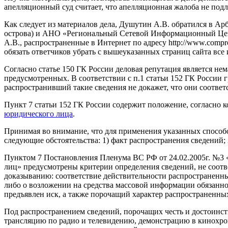
апелляционный суд считает, что апелляционная жалоба не по
Как следует из материалов дела, Душутин А.В. обратился в А
острова) и АНО «Региональный Сетевой Информационный Цент
А.В., распространенные в Интернет по адресу http://www.compro
обязать ответчиков убрать с вышеуказанных страниц сайта все
Согласно статье 150 ГК России деловая репутация является не
предусмотренных. В соответствии с п.1 статьи 152 ГК России 
распространивший такие сведения не докажет, что они соответ
Пункт 7 статьи 152 ГК России содержит положение, согласно 
юридического лица
.
Принимая во внимание, что для применения указанных способ
следующие обстоятельства: 1) факт распространения сведений; 
Пунктом 7 Постановления Пленума ВС РФ от 24.02.2005г. №3 «
лиц» предусмотрены критерии определения сведений, не соотв
доказыванию: соответствие действительности распространенных
либо о возложении на средства массовой информации обязаннос
предъявлен иск, а также порочащий характер распространенны
Под распространением сведений, порочащих честь и достоинст
трансляцию по радио и телевидению, демонстрацию в кинохрон