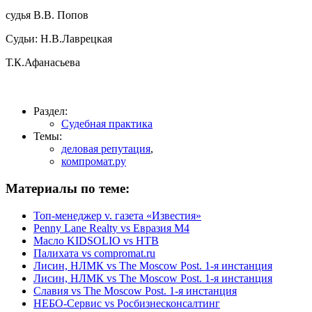
судья В.В. Попов
Судьи: Н.В.Лаврецкая
Т.К.Афанасьева
Раздел:
Судебная практика
Темы:
деловая репутация
,
компромат.ру
Материалы по теме:
Топ-менеджер v. газета «Известия»
Penny Lane Realty vs Евразия М4
Масло KIDSOLIO vs НТВ
Палихата vs compromat.ru
Лисин, НЛМК vs The Moscow Post. 1-я инстанция
Лисин, НЛМК vs The Moscow Post. 1-я инстанция
Славия vs The Moscow Post. 1-я инстанция
НЕБО-Сервис vs Росбизнесконсалтинг