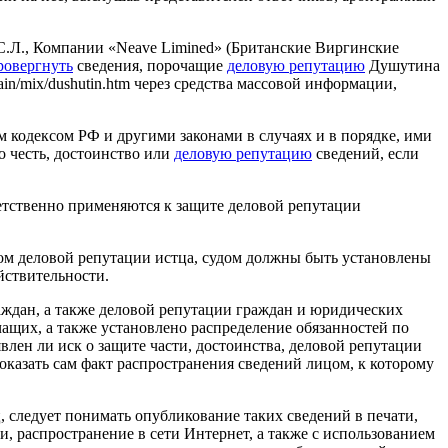
 С.Л., Компании «Neave Limined» (Британские Виргинские
ровергнуть
сведения, порочащие
деловую репутацию
Душутина
ain/mix/dushutin.htm через средства массовой информации,
 кодексом РФ и другими законами в случаях и в порядке, ими
о честь, достоинство или
деловую репутацию
сведений, если
етственно применяются к защите деловой репутации
ом деловой репутации истца, судом должны быть установлены
йствительности.
аждан, а также деловой репутации граждан и юридических
ащих, а также установлено распределение обязанностей по
влен ли иск о защите части, достоинства, деловой репутации
оказать сам факт распространения сведений лицом, к которому
 следует понимать опубликование таких сведений в печати,
 распространение в сети Интернет, а также с использованием