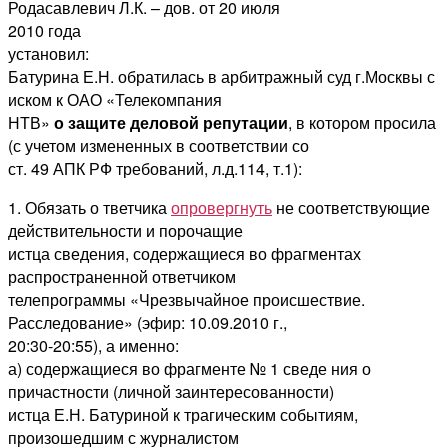
Родасавлевич Л.К. – дов. от 20 июля
2010 года
установил:
Батурина Е.Н. обратилась в арбитражный суд г.Москвы с
иском к ОАО «Телекомпания
НТВ»
о защите деловой репутации
, в котором просила
(с учетом измененных в соответствии со
ст. 49 АПК РФ требований, л.д.114, т.1):
1. Обязать о тветчика
опровергнуть
не соответствующие
действительности и порочащие
истца сведения, содержащиеся во фрагментах
распространенной ответчиком
телепрограммы «Чрезвычайное происшествие.
Расследование» (эфир: 10.09.2010 г.,
20:30-20:55), а именно:
а) содержащиеся во фрагменте № 1 сведе ния о
причастности (личной заинтересованности)
истца Е.Н. Батуриной к трагическим событиям,
произошедшим с журналистом