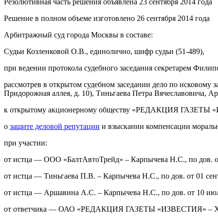
Резолютивная часть решения объявлена 23 сентября 2014 года
Решение в полном объеме изготовлено 26 сентября 2014 года
Арбитражный суд города Москвы в составе:
Судьи Козленковой О.В., единолично, шифр судьи (51-489),
при ведении протокола судебного заседания секретарем Филип
рассмотрев в открытом судебном заседании дело по исковому 
Придорожная аллея, д. 10), Тиньгаева Петра Вячеславовича, 
к открытому акционерному обществу «РЕДАКЦИЯ ГАЗЕТЫ «ИЗВЕ
о
защите деловой репутации
и взыскании компенсации морально
при участии:
от истца — ООО «БалтАвтоТрейд» – Карпычева Н.С., по дов. от
от истца — Тиньгаева П.В. – Карпычева Н.С., по дов. от 01 сен
от истца — Аршавина А.С. – Карпычева Н.С., по дов. от 10 июл
от ответчика — ОАО «РЕДАКЦИЯ ГАЗЕТЫ «ИЗВЕСТИЯ» – Худякова