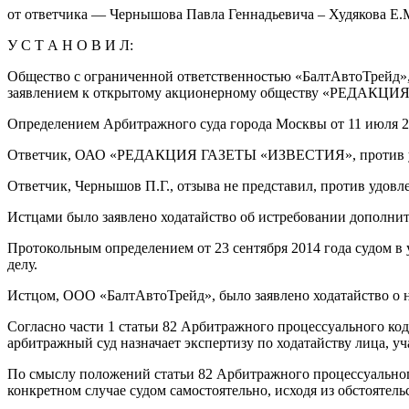
от ответчика — Чернышова Павла Геннадьевича – Худякова Е.М.
У С Т А Н О В И Л:
Общество с ограниченной ответственностью «БалтАвтоТрейд»
заявлением к открытому акционерному обществу «РЕДАК
Определением Арбитражного суда города Москвы от 11 июля 20
Ответчик, ОАО «РЕДАКЦИЯ ГАЗЕТЫ «ИЗВЕСТИЯ», против удов
Ответчик, Чернышов П.Г., отзыва не представил, против удовл
Истцами было заявлено ходатайство об истребовании дополнит
Протокольным определением от 23 сентября 2014 года судом в 
делу.
Истцом, ООО «БалтАвтоТрейд», было заявлено ходатайство о 
Согласно части 1 статьи 82 Арбитражного процессуального ко
арбитражный суд назначает экспертизу по ходатайству лица, уч
По смыслу положений статьи 82 Арбитражного процессуального
конкретном случае судом самостоятельно, исходя из обстоятельс