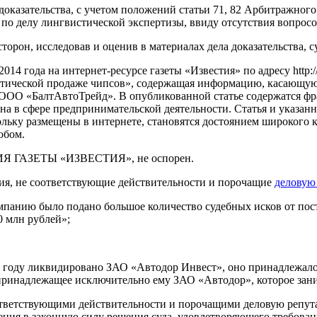
доказательства, с учетом положений статьи 71, 82 Арбитражног
 по делу лингвистической экспертизы, ввиду отсутствия вопрос
торон, исследовав и оценив в материалах дела доказательства,
014 года на интернет-ресурсе газеты «Известия» по адресу http://
атической продаже чипсов», содержащая информацию, касающую
и ООО «БалтАвтоТрейд». В опубликованной статье содержатся фр
на в сфере предпринимательской деятельности. Статья и указа
кольку размещены в интернете, становятся достоянием широкого 
обом.
ЦИЯ ГАЗЕТЫ «ИЗВЕСТИЯ», не оспорен.
ния, не соответствующие действительности и порочащие
деловую
мпанию было подано большое количество судебных исков от пост
0 млн рублей»;
2 году ликвидировано ЗАО «Автодор Инвест», оно принадлежало
принадлежащее исключительно ему ЗАО «Автодор», которое зан
оответствующими действительности и порочащими деловую репу
ия в законную силу решения суда, удовлетворяющего требован