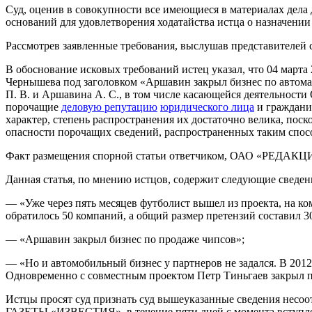
Суд, оценив в совокупности все имеющиеся в материалах дела 
оснований для удовлетворения ходатайства истца о назначении
Рассмотрев заявленные требования, выслушав представителей с
В обоснование исковых требований истец указал, что 04 марта 2
Чернышева под заголовком «Аршавин закрыл бизнес по автом
П. В. и Аршавина А. С., в том числе касающейся деятельност
порочащие
деловую репутацию
юридического лица
и граждани
характер, степень распространения их достаточно велика, пос
опасности порочащих сведений, распространенных таким спос
Факт размещения спорной статьи ответчиком, ОАО «РЕДАК
Данная статья, по мнению истцов, содержит следующие сведе
— «Уже через пять месяцев футболист вышел из проекта, на ко
обратилось 50 компаний, а общий размер претензий составил 3
— «Аршавин закрыл бизнес по продаже чипсов»;
— «Но и автомобильный бизнес у партнеров не задался. В 201
Одновременно с совместным проектом Петр Тиньгаев закрыл 
Истцы просят суд признать суд вышеуказанные сведения нес
ГАЗЕТЫ «ИЗВЕСТИЯ», в течение пяти дней с момента вступлен