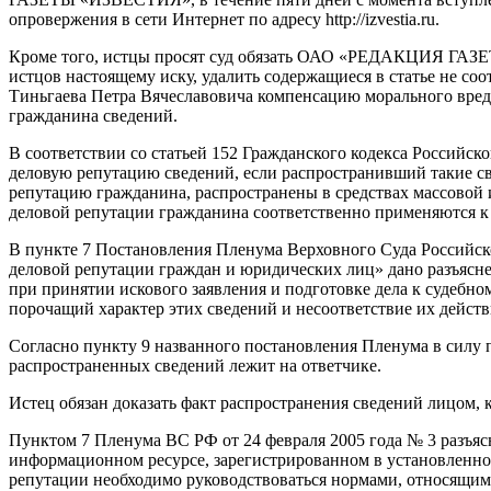
опровержения в сети Интернет по адресу http://izvestia.ru.
Кроме того, истцы просят суд обязать ОАО «РЕДАКЦИЯ ГАЗЕТ
истцов настоящему иску, удалить содержащиеся в статье не
Тиньгаева Петра Вячеславовича компенсацию морального вреда
гражданина сведений.
В соответствии со статьей 152 Гражданского кодекса Российск
деловую репутацию сведений, если распространивший такие све
репутацию гражданина, распространены в средствах массовой 
деловой репутации гражданина соответственно применяются к
В пункте 7 Постановления Пленума Верховного Суда Российской
деловой репутации граждан и юридических лиц» дано разъясне
при принятии искового заявления и подготовке дела к судебном
порочащий характер этих сведений и несоответствие их действ
Согласно пункту 9 названного постановления Пленума в силу п
распространенных сведений лежит на ответчике.
Истец обязан доказать факт распространения сведений лицом, 
Пунктом 7 Пленума ВС РФ от 24 февраля 2005 года № 3 разъяс
информационном ресурсе, зарегистрированном в установленном
репутации необходимо руководствоваться нормами, относящим