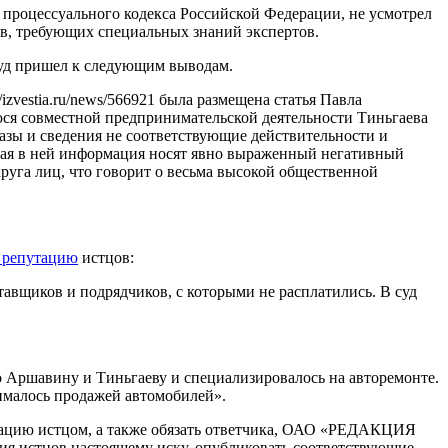
о процессуального кодекса Российской Федерации, не усмотрел
ов, требующих специальных знаний экспертов.
 суд пришел к следующим выводам.
izvestia.ru/news/566921 была размещена статья Павла
ся совместной предпринимательской деятельности Тиньгаева
азы и сведения не соответствующие действительности и
нная в ней информация носят явно выраженный негативный
круга лиц, что говорит о весьма высокой общественной
 репутацию
истцов:
авщиков и подрядчиков, с которыми не расплатились. В суд
 Аршавину и Тиньгаеву и специализировалось на авторемонте.
ималось продажей автомобилей».
тацию истцом, а также обязать ответчика, ОАО «РЕДАКЦИЯ
ия истцов настоящему иску, опубликовать соответствующие