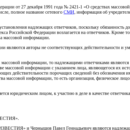
едерации от 27 декабря 1991 года № 2421-1 «О средствах массов
сле, полное название сетевого
СМИ
, информация об учредител
 установления надлежащих ответчиков, поскольку обязанность д
декса Российской Федерации возлагается на ответчиков. Кроме 
ва массовой информации.
ии являются авторы не соответствующих действительности и ум
х массовой информации, то надлежащими ответчиками являются 
ве массовой информации с указанием лица, являющегося их исто
ющих действительности порочащих сведений без обозначения им
ства массовой информации, то есть организация, физическое ли
яется юридическим лицом, к участию в деле в качестве ответчик
ВЕСТИЯ».
ЕСТИЯ» и Чернышов Павел Геннадьевич являются надлежащим