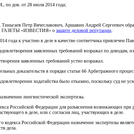
, по дов. от 28 июля 2014 года;
, Тиньгаев Петр Вячеславович, Аршавин Андрей Сергеевич обр
ЦИЯ ГАЗЕТЫ «ИЗВЕСТИЯ» о
защите деловой репутации
.
14 года к участию в деле в качестве соответчика привлечен Пав
летворения заявленных требований возражал по доводам, из
етворения заявленных требований устно возражал.
ельных доказательств в порядке статьи 66 Арбитражного процес
удовлетворении ходатайства было отказано, поскольку суд не у
назначении лингвистической экспертизы.
декса Российской Федерации для разъяснения возникающих при 
аствующего в деле, или с согласия лиц, участвующих в деле.
 кодекса Российской Федерации назначение экспертизы является
тв дела.