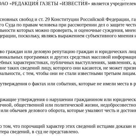
ку ОАО «РЕДАКЦИЯ ГАЗЕТЫ «ИЗВЕСТИЯ» является учредителем э
 основных свобод и ст. 29 Конституции Российской Федерации, 
о Суда по правам человека при рассмотрении дел о защите чест
льности которых можно проверить, и оценочные суждения, мнен
дерации, поскольку, являясь выражением субъективного мнения и
во граждан или деловую репутацию граждан и юридических лиц,
икальных программах и других средствах массовой информации,
ебных характеристиках, публичных выступлениях, заявлениях, 
ние таких сведений лицу, которого они касаются, не может при
льности, с тем, чтобы они не стали известными третьим лицам
тверждения о фактах или событиях, которые не имели места в р
держащие утверждения о нарушении гражданином или юридическ
личной, общественной или политической жизни, недобросовестн
или обычаев делового оборота, которые умаляют честь и досто
о том, что порочащий характер этих сведений истцами доказан н
ра сведений, в суд не представлено.