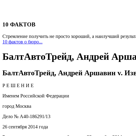
10 ФАКТОВ
Стремление получить не просто хороший, а наилучший результа
10 фактов о бюро...
БалтАвтоТрейд, Андрей Аршав
БалтАвтоТрейд, Андрей Аршавин v. Из
Р Е Ш Е Н И Е
Именем Российской Федерации
город Москва
Дело № А40-186291/13
26 сентября 2014 года