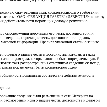
конную силу решения суда, удовлетворяющего требования
также взыскать с ОАО «РЕДАКЦИЯ ГАЗЕТЫ «ИЗВЕСТИЯ» в пользу
ющих действительности порочащих деловую репутацию
уду опровержения порочащих его честь, достоинство или
ли сведения, порочащие честь, достоинство или деловую
 массовой информации. Правила указанной статьи о защите
по делам о защите чести и достоинства граждан, а также
значение для дела, которые должны быть определены судьей
вляются: факт распространения ответчиком сведений об истце,
тельств иск не может быть удовлетворен судом.
 обязанность доказывать соответствие действительности
едений.
 порочащие сведения были размещены в сети Интернет на
и рассмотрении иска о защите чести, достоинства и деловой