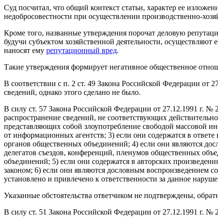
Суд посчитал, что общий контекст статьи, характер ее излож
недобросовестности при осуществлении производственно-хозя
Кроме того, названные утверждения порочат деловую репутацию
будучи субъектом хозяйственной деятельности, осуществляют 
наносят ему
репутационный вред
.
Такие утверждения формирует негативное общественное отноше
В соответствии с п. 2 ст. 49 Закона Российской Федерации от 
сведений, однако этого сделано не было.
В силу ст. 57 Закона Российской Федерации от 27.12.1991 г. №
распространение сведений, не соответствующих действительно
представляющих собой злоупотребление свободой массовой инф
от информационных агентств; 3) если они содержатся в ответе
органов общественных объединений; 4) если они являются дос
делегатов съездов, конференций, пленумов общественных объ
объединений; 5) если они содержатся в авторских произведени
законом; 6) если они являются дословным воспроизведением с
установлено и привлечено к ответственности за данное наруш
Указанные обстоятельства ответчиком не подтверждены, обратн
В силу ст. 51 Закона Российской Федерации от 27.12.1991 г. 