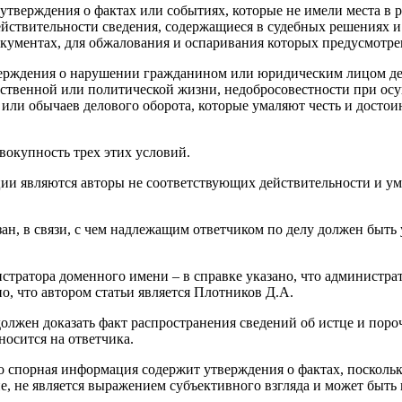
тверждения о фактах или событиях, которые не имели места в р
действительности сведения, содержащиеся в судебных решениях 
кументах, для обжалования и оспаривания которых предусмотре
верждения о нарушении гражданином или юридическим лицом де
ественной или политической жизни, недобросовестности при ос
или обычаев делового оборота, которые умаляют честь и досто
вокупность трех этих условий.
ии являются авторы не соответствующих действительности и ум
азан, в связи, с чем надлежащим ответчиком по делу должен быт
стратора доменного имени – в справке указано, что администра
, что автором статьи является Плотников Д.А.
олжен доказать факт распространения сведений об истце и поро
осится на ответчика.
то спорная информация содержит утверждения о фактах, посколь
, не является выражением субъективного взгляда и может быть 