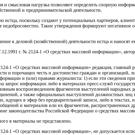
ения и смысловая нагрузка позволяют определить спорную инфо
йственной и предпринимательской деятельности.
 истца, поскольку создают у потенциальных партнеров, клиенто
ее недобросовестно. Такие утверждения формируют негативное о
ние к деловой (хозяйственной) деятельности истца и наносят 
27.12.1991 г. № 2124-1 «О средствах массовой информации», авто
 2124-1 «О средствах массовой информации» редакция, главный р
сти и порочащих честь и достоинство граждан и организаций, 
ормации и (или) правами журналиста: 1) если эти сведения при
 на запрос информации либо в материалах пресс-служб государс
ловным воспроизведением фрагментов выступлений народных деп
единений, а также официальных выступлений должностных лиц 
ях, идущих в эфир без предварительной записи, либо в текстах
ообщений и материалов или их фрагментов, распространенных д
ение законодательства Российской Федерации о средствах массо
ого в материалы не представлено.
№ 2124-1 «О средствах массовой информации», не допускается исп