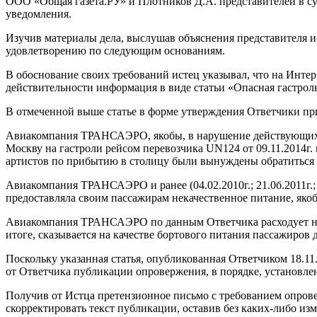
ООО «Общая газета.РУ» и Плотников Д.А. представителей в суд
уведомления.
Изучив материалы дела, выслушав объяснения представителя и
удовлетворению по следующим основаниям.
В обоснование своих требований истец указывал, что на Интер
действительности информация в виде статьи «Опасная гастрол
В отмеченной выше статье в форме утверждения Ответчики пр
Авиакомпания ТРАНСАЭРО, якобы, в нарушение действующих на
Москву на гастроли рейсом перевозчика UN124 от 09.11.2014г. 
артистов по прибытию в столицу были вынуждены обратиться 
Авиакомпания ТРАНСАЭРО и ранее (04.02.2010г.; 21.0б.2011г.; 
предоставляла своим пассажирам некачественное питание, яко
Авиакомпания ТРАНСАЭРО по данным Ответчика расходует на п
итоге, сказывается на качестве бортового питания пассажиров 
Поскольку указанная статья, опубликованная Ответчиком 18.11.
от Ответчика публикации опровержения, в порядке, установлен
Получив от Истца претензионное письмо с требованием опро
скорректировать текст публикации, оставив без каких-либо и