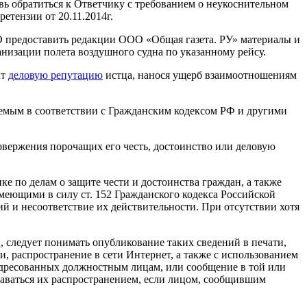
ь обратиться к Ответчику с требованием о неукоснительном
тензии от 20.11.2014г.
 предоставить редакции ООО «Общая газета. РУ» материалы и
изации полета воздушного судна по указанному рейсу.
ат
деловую репутацию
истца, нанося ущерб взаимоотношениям
аемым в соответствии с Гражданским кодексом РФ и другими
овержения порочащих его честь, достоинство или деловую
ке по делам о защите чести и достоинства граждан, а также
меющими в силу ст. 152 Гражданского кодекса Российской
ий и несоответствие их действительности. При отсутствии хотя
 следует понимать опубликование таких сведений в печати,
 распространение в сети Интернет, а также с использованием
адресованных должностным лицам, или сообщение в той или
знаваться их распространением, если лицом, сообщившим
.