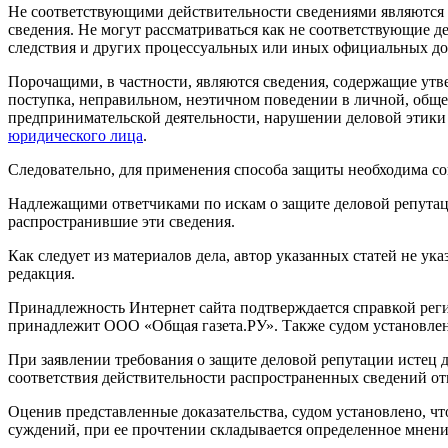
Не соответствующими действительности сведениями являются у
сведения. Не могут рассматриваться как не соответствующие 
следствия и других процессуальных или иных официальных до
Порочащими, в частности, являются сведения, содержащие ут
поступка, неправильном, неэтичном поведении в личной, общ
предпринимательской деятельности, нарушении деловой этики 
юридического лица
.
Следовательно, для применения способа защиты необходима со
Надлежащими ответчиками по искам о защите деловой репутац
распространившие эти сведения.
Как следует из материалов дела, автор указанных статей не ук
редакция.
Принадлежность Интернет сайта подтверждается справкой реги
принадлежит ООО «Общая газета.РУ». Также судом установлено
При заявлении требования о защите деловой репутации истец д
соответствия действительности распространенных сведений отн
Оценив представленные доказательства, судом установлено, ч
суждений, при ее прочтении складывается определенное мнение