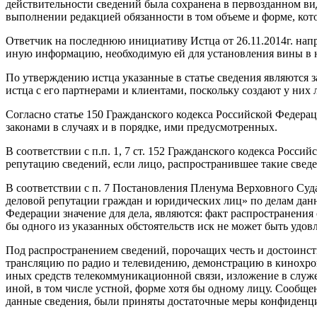
действительности сведений была сохранена в первозданном ви
выполнении редакцией обязанности в том объеме и форме, ко
Ответчик на последнюю инициативу Истца от 26.11.2014г. н
иную информацию, необходимую ей для установления вины в н
По утверждению истца указанные в статье сведения являются 
истца с его партнерами и клиентами, поскольку создают у них
Согласно статье 150 Гражданского кодекса Российской Федера
законами в случаях и в порядке, ими предусмотренных.
В соответствии с п.п. 1, 7 ст. 152 Гражданского кодекса Росс
репутацию сведений, если лицо, распространившее такие сведе
В соответствии с п. 7 Постановления Пленума Верховного Суда
деловой репутации граждан и юридических лиц» по делам данно
Федерации значение для дела, являются: факт распространения
бы одного из указанных обстоятельств иск не может быть удов
Под распространением сведений, порочащих честь и достоинст
трансляцию по радио и телевидению, демонстрацию в кинохрон
иных средств телекоммуникационной связи, изложение в служ
иной, в том числе устной, форме хотя бы одному лицу. Сообще
данные сведения, были приняты достаточные меры конфиденциа