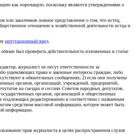
рмацию как порочащую, поскольку являются утверждениями о
в или заказчиков ложное представление о том, что истец,
бщественное отношение к хозяйственной деятельности истца и
ему
репутационный вред
.
р обязан был проверить действительность изложенных в статье
едактор, журналист не несут ответственности за
либо ущемляющих права и законные интересы граждан, либо
сутствуют в обязательных сообщениях; 2) если они получены
твенных органов, организаций, учреждений, предприятий,
утатов на съездах и сессиях Советов народных депутатов,
государственных органов, организаций и общественных
, не подлежащих редактированию в соответствии с названным
ругим средством массовой информации, которое может быть
вой информации.
ользование прав журналиста в целях распространения слухов