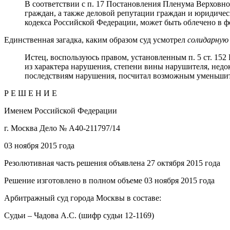
В соответствии с п. 17 Постановления Пленума Верховног
граждан, а также деловой репутации граждан и юридичес
кодекса Российской Федерации, может быть облечено в 
Единственная загадка, каким образом суд усмотрел
солидарну
Истец, воспользуюсь правом, установленным п. 5 ст. 152
из характера нарушения, степени вины нарушителя, недо
последствиям нарушения, посчитал возможным уменьшит
Р Е Ш Е Н И Е
Именем Российской Федерации
г. Москва Дело № А40-211797/14
03 ноября 2015 года
Резолютивная часть решения объявлена 27 октября 2015 года
Решение изготовлено в полном объеме 03 ноября 2015 года
Арбитражный суд города Москвы в составе:
Судьи – Чадова А.С. (шифр судьи 12-1169)