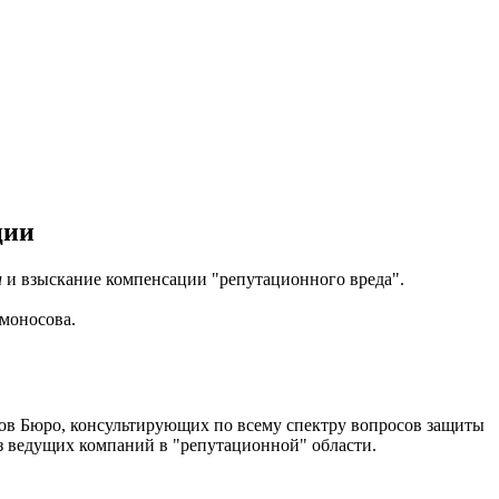
ции
и
и взыскание компенсации "репутационного вреда".
моносова.
ов Бюро, консультирующих по всему спектру вопросов защиты
з ведущих компаний в "репутационной" области.