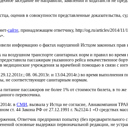
ебное заседание не направили, заявлений и ходатайств не предс
стца, оценив в совокупности представленные доказательства, с
нет-
сайте
, принадлежащем ответчику, http://og.ru/articles/2014/
ь».
ивели информацию о фактах нарушений Истцом законных прав и
 воздушном транспорте санитарных норм и правил во время пе
предоставила пассажирам указанного рейса некачественное борто
в медицинские учреждения за врачебной помощью в связи с инт
29.12.2011г.; 08. 06.2013г. и 13.04.2014г.) во время выполнени
бы, не соответствующее санитарным нормам.
итание пассажиров не более 1% от стоимости билета, в то же 
данного перевозчика.
2014г. в
СМИ
, вызвала у Истца не согласие, Авиакомпания ТР
ном ст. 44 Закона РФ от 27.12.1991 г. №2124-1 «О средствах ма
вержения, Ответчик предпринял попытку (без предварительног
зменений основные выдержки первоначальной редакции, не устра