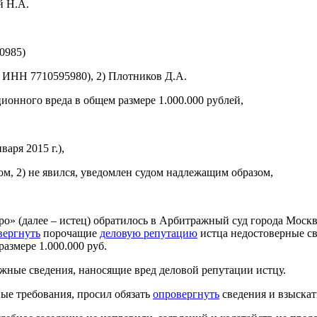
й Н.А.
0985)
 ИНН 7710595980), 2) Плотников Д.А.
онного вреда в общем размере 1.000.000 рублей,
аря 2015 г.),
ом, 2) не явился, уведомлен судом надлежащим образом,
» (далее – истец) обратилось в Арбитражный суд города Москв
вергнуть
порочащие
деловую репутацию
истца недостоверные св
азмере 1.000.000 руб.
ожные сведения, наносящие вред деловой репутации истцу.
ые требования, просил обязать
опровергнуть
сведения и взыскат