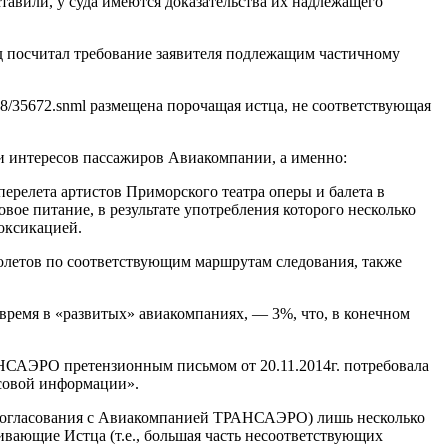
тавили, у суда имеются доказательства их надлежащего
уд посчитал требование заявителя подлежащим частичному
11/18/35672.snml размещена порочащая истца, не соответствующая
 интересов пассажиров Авиакомпании, а именно:
релета артистов Приморского театра оперы и балета в
вое питание, в результате употребления которого несколько
оксикацией.
я полетов по соответствующим маршрутам следования, также
время в «развитых» авиакомпаниях, — 3%, что, в конечном
АНСАЭРО претензионным письмом от 20.11.2014г. потребовала
ссовой информации».
о согласования с Авиакомпанией ТРАНСАЭРО) лишь несколько
ивающие Истца (т.е., большая часть несоответствующих