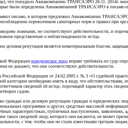
де), что понудило Авиакомпанию ТРАНСАЭРО 26.11. 2014г. внов
торые были определены Авиакомпанией ТРАНСАЭРО в письме-пре
аправил письмо, в котором предложил Авиакомпании ТРАНСАЭРО
есоблюдении перевозчиком санитарных норм и правил при орган
заведомо ложными, не соответствуют действительности, и пороч
 ложное представление о неблагонадежности истца.
ции деловая репутация является нематериальным благом, защищ
ийской Федерации
юридическое лицо
вправе требовать по суду опр
ния не докажет, что они соответствуют действительности.
 Российской Федерации от 24.02.2005 г. № 3 «О судебной практи
й категории необходимо иметь в виду, что обстоятельствами, и
 ответчиком сведений об истце, порочащий характер этих сведен
летворен судом.
во граждан или деловую репутацию граждан и юридических лиц,
икальных программах и других средствах массовой информации,
ебных характеристиках, публичных выступлениях, заявлениях, 
ние таких сведений лицу, которого они касаются, не может при
льности, с тем, чтобы они не стали известными третьим лицам