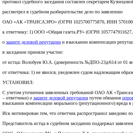
протокол судебного заседания составлен секретарем Кузнецово
рассмотрел в судебном разбирательстве дело по заявлению
ОАО «АК «ТРАНСАЭРО» (ОГРН 1025700775870, ИНН 570100
к ответчику: 1) ООО «Общая газета.РУ» (ОГРН 1057747911627,
о
защите деловой репутации
и взыскании компенсации репутаци
в заседании приняли участие:
от истца: Волобуев Ю.А. (доверенность №ДПО-23д/614 от 01 янв
от ответчика: 1) не явился, уведомлен судом надлежащим образ
УСТАНОВИЛ:
С учетом уточнения заявленных требований ОАО АК «Трансаэро
– ответчики) о
защите деловой репутации
путем обязания
опро
взыскании компенсации морального (репутационного) вреда в р
Иск мотивирован тем, что ответчик распространил заведомо л
Представитель истца в судебном заседании поддержал заявленн