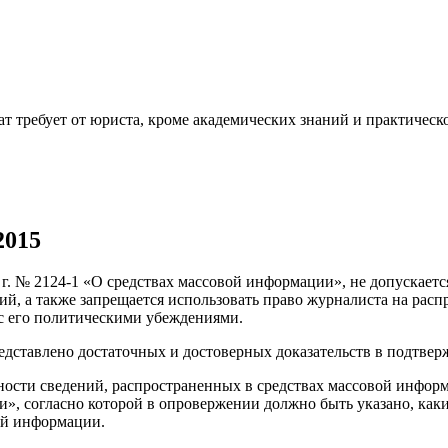
т требует от юриста, кроме академических знаний и практическо
2015
1 г. № 2124-1 «О средствах массовой информации», не допускает
ий, а также запрещается использовать право журналиста на рас
 с его политическими убеждениями.
редставлено достаточных и достоверных доказательств в подтве
ости сведений, распространенных в средствах массовой информа
и», согласно которой в опровержении должно быть указано, каки
ой информации.