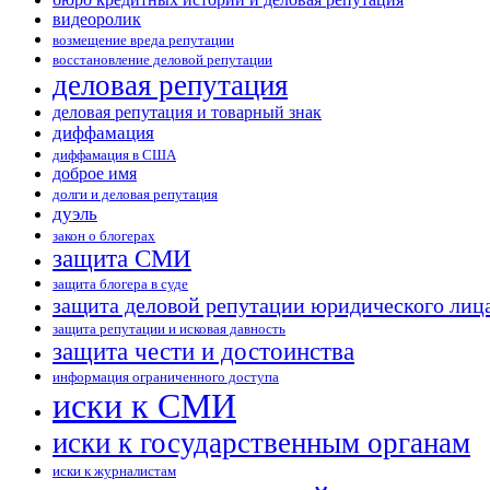
видеоролик
возмещение вреда репутации
восстановление деловой репутации
деловая репутация
деловая репутация и товарный знак
диффамация
диффамация в США
доброе имя
долги и деловая репутация
дуэль
закон о блогерах
защита СМИ
защита блогера в суде
защита деловой репутации юридического лиц
защита репутации и исковая давность
защита чести и достоинства
информация ограниченного доступа
иски к СМИ
иски к государственным органам
иски к журналистам