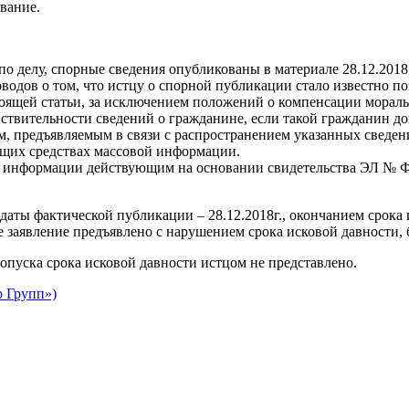
вание.
 по делу, спорные сведения опубликованы в материале 28.12.20
доводов о том, что истцу о спорной публикации стало известно 
оящей статьи, за исключением положений о компенсации мораль
ствительности сведений о гражданине, если такой гражданин до
м, предъявляемым в связи с распространением указанных сведен
ющих средствах массовой информации.
ой информации действующим на основании свидетельства ЭЛ № Ф
даты фактической публикации – 28.12.2018г., окончанием срока
е заявление предъявлено с нарушением срока исковой давности, б
пуска срока исковой давности истцом не представлено.
р Групп»)