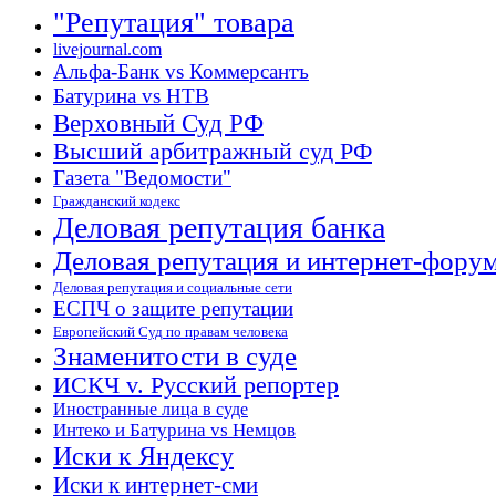
"Репутация" товара
livejournal.com
Альфа-Банк vs Коммерсантъ
Батурина vs НТВ
Верховный Суд РФ
Высший арбитражный суд РФ
Газета "Ведомости"
Гражданский кодекс
Деловая репутация банка
Деловая репутация и интернет-фору
Деловая репутация и социальные сети
ЕСПЧ о защите репутации
Европейский Суд по правам человека
Знаменитости в суде
ИСКЧ v. Русский репортер
Иностранные лица в суде
Интеко и Батурина vs Немцов
Иски к Яндексу
Иски к интернет-сми