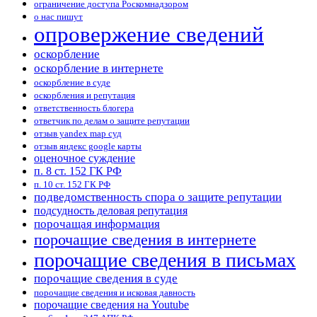
ограничение доступа Роскомнадзором
о нас пишут
опровержение сведений
оскорбление
оскорбление в интернете
оскорбление в суде
оскорбления и репутация
ответственность блогера
ответчик по делам о защите репутации
отзыв yandex map суд
отзыв яндекс google карты
оценочное суждение
п. 8 ст. 152 ГК РФ
п. 10 ст. 152 ГК РФ
подведомственность спора о защите репутации
подсудность деловая репутация
порочащая информация
порочащие сведения в интернете
порочащие сведения в письмах
порочащие сведения в суде
порочащие сведения и исковая давность
порочащие сведения на Youtube