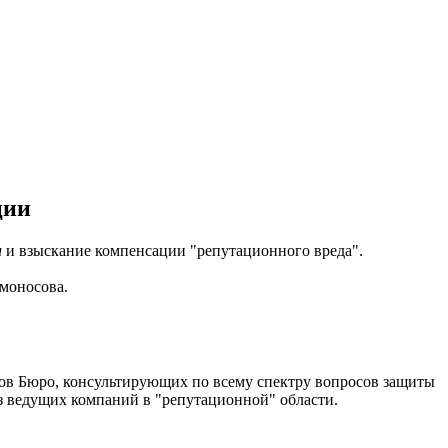
ции
и
и взыскание компенсации "репутационного вреда".
моносова.
ов Бюро, консультирующих по всему спектру вопросов защиты
з ведущих компаний в "репутационной" области.