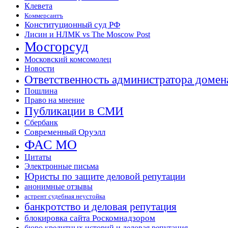
Клевета
Коммерсантъ
Конституционный суд РФ
Лисин и НЛМК vs The Moscow Post
Мосгорсуд
Московский комсомолец
Новости
Ответственность администратора домен
Пошлина
Право на мнение
Публикации в СМИ
Сбербанк
Современный Оруэлл
ФАС МО
Цитаты
Электронные письма
Юристы по защите деловой репутации
анонимные отзывы
астрент судебная неустойка
банкротство и деловая репутация
блокировка сайта Роскомнадзором
бюро кредитных историй и деловая репутация