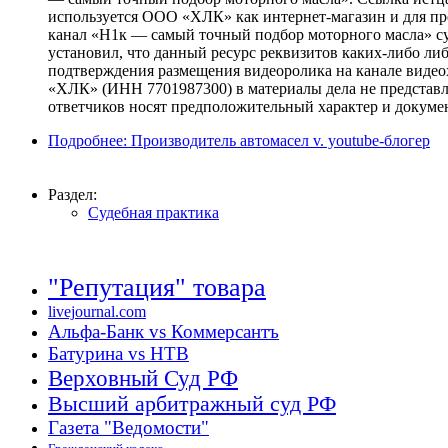
используется ООО «ХЛК» как интернет-магазин и для про
канал «Н1к — самый точный подбор моторного масла» судо
установил, что данный ресурс реквизитов каких-либо л
подтверждения размещения видеоролика на канале виде
«ХЛК» (ИНН 7701987300) в материалы дела не представле
ответчиков носят предположительный характер и докуме
Подробнее: Производитель автомасел v. youtube-блогер
Раздел:
Судебная практика
"Репутация" товара
livejournal.com
Альфа-Банк vs Коммерсантъ
Батурина vs НТВ
Верховный Суд РФ
Высший арбитражный суд РФ
Газета "Ведомости"