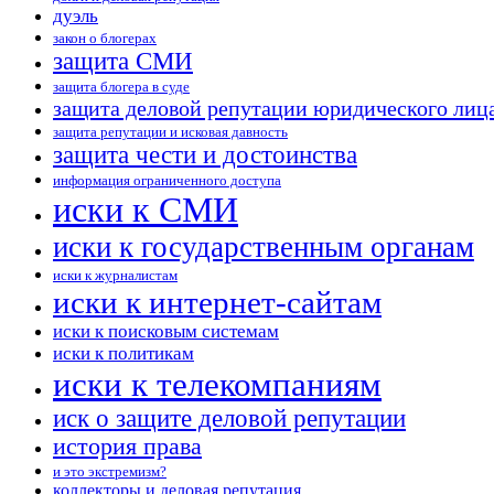
дуэль
закон о блогерах
защита СМИ
защита блогера в суде
защита деловой репутации юридического лиц
защита репутации и исковая давность
защита чести и достоинства
информация ограниченного доступа
иски к СМИ
иски к государственным органам
иски к журналистам
иски к интернет-сайтам
иски к поисковым системам
иски к политикам
иски к телекомпаниям
иск о защите деловой репутации
история права
и это экстремизм?
коллекторы и деловая репутация