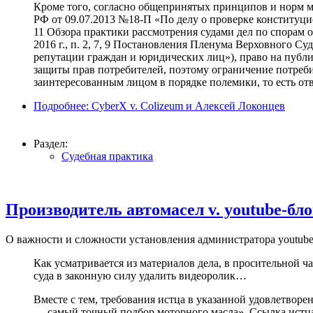
Кроме того, согласно общепринятых принципов и норм 
РФ от 09.07.2013 №18-П «По делу о проверке конституци
11 Обзора практики рассмотрения судами дел по спорам 
2016 г., п. 2, 7, 9 Постановления Пленума Верховного Су
репутации граждан и юридических лиц»), право на публ
защиты прав потребителей, поэтому ограничение потреби
заинтересованным лицом в порядке полемики, то есть от
Подробнее: CyberX v. Colizeum и Алексей Локонцев
Раздел:
Судебная практика
Производитель автомасел v. youtube-бло
О важности и сложности установления администратора youtube
Как усматривается из материалов дела, в просительной ч
суда в законную силу удалить видеоролик…
Вместе с тем, требования истца в указанной удовлетворе
— самый точный подбор моторного масла». Ссылка истца н