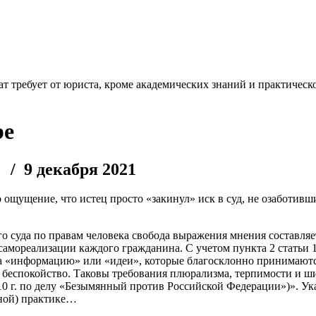
т требует от юриста, кроме академических знаний и практическо
be
/ 9 декабря 2021
о ощущение, что истец просто «закинул» иск в суд, не озаботи
о суда по правам человека свобода выражения мнения составля
 самореализации каждого гражданина. С учетом пункта 2 статьи
на «информацию» или «идеи», которые благосклонно принимают
еспокойство. Таковы требования плюрализма, терпимости и ши
10 г. по делу «Безымянный против Российской Федерации»)». У
жной) практике…