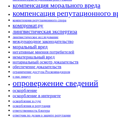
компенсация морального вреда
компенсация репутационного в
компетенция репутационного спора
компромат.ру
лингвистическая экспертиза
лингвистическое исследование
международное законодательство
моральный вред
негативные мнения потребителей
нематериальный вред
нотариальный осмотр доказательств
обеспечение доказательств
ограничение доступа Роскомнадзором
о нас пишут
опровержение сведений
оскорбление
оскорбление в интернете
оскорбление в суде
оскорбления и репутация
ответственность блогера
ответчик по делам о защите репутации