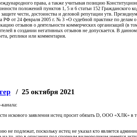
международного права, а также учитывая позицию Конституцио
онности положений пунктов 1, 5 и 6 статьи 152 Гражданского к
о защите чести, достоинства и деловой репутации утв. Президи
да РФ от 24 февраля 2005 г. № 3 «О судебной практике по делам 
икацию отзывов о деятельности коммерческих организаций (в то
телей в создании негативных отзывов не допускается. В данном
вета, реплики или комментария.
гер
/ 25 октября 2021
-канала:
асти искового заявления истец просит обязать D, ООО «ХЛК» в т
нию не подлежат, поскольку истец не указал кто является админ
а то, что в описании под спорным видеороликом имеется активна