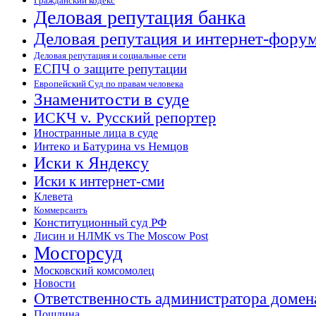
Гражданский кодекс
Деловая репутация банка
Деловая репутация и интернет-фору
Деловая репутация и социальные сети
ЕСПЧ о защите репутации
Европейский Суд по правам человека
Знаменитости в суде
ИСКЧ v. Русский репортер
Иностранные лица в суде
Интеко и Батурина vs Немцов
Иски к Яндексу
Иски к интернет-сми
Клевета
Коммерсантъ
Конституционный суд РФ
Лисин и НЛМК vs The Moscow Post
Мосгорсуд
Московский комсомолец
Новости
Ответственность администратора домен
Пошлина