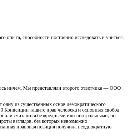
го опыта, способности постоянно исследовать и учиться.
вшись ничем. Мы представляли второго ответчика — ООО
ет одну из существенных основ демократического
 10 Конвенции тащите прав человека и основных свобод,
ся или считаются безвредными или нейтральными, но
роты взглядов, без которых невозможно
казанная правовая позиция получила неоднократную