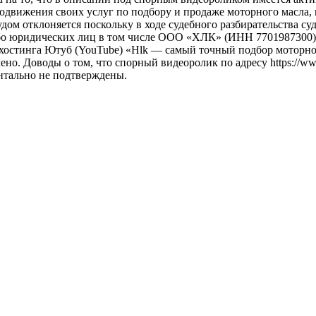
движения своих услуг по подбору и продаже моторного масла, к
м отклоняется поскольку в ходе судебного разбирательства суд о
ибо юридических лиц в том числе ООО «ХЛК» (ИНН 7701987300)
охостинга Ютуб (YouTube) «Hlk — самый точный подбор моторн
но. Доводы о том, что спорный видеоролик по адресу https://w
нтально не подтверждены.