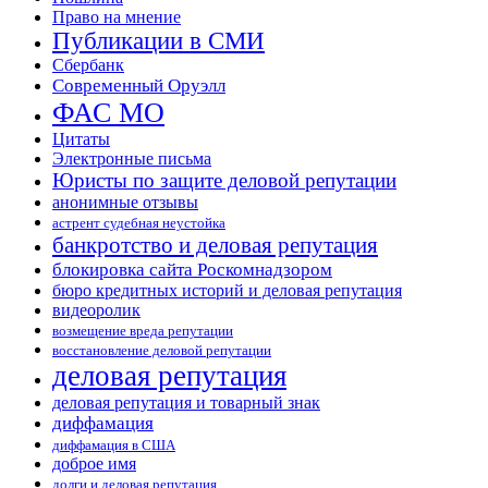
Право на мнение
Публикации в СМИ
Сбербанк
Современный Оруэлл
ФАС МО
Цитаты
Электронные письма
Юристы по защите деловой репутации
анонимные отзывы
астрент судебная неустойка
банкротство и деловая репутация
блокировка сайта Роскомнадзором
бюро кредитных историй и деловая репутация
видеоролик
возмещение вреда репутации
восстановление деловой репутации
деловая репутация
деловая репутация и товарный знак
диффамация
диффамация в США
доброе имя
долги и деловая репутация