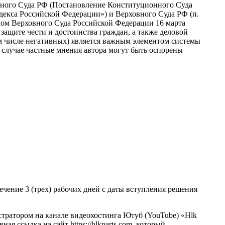
нного Суда РФ (Постановление Конституционного Суда
одекса Российской Федерации») и Верховного Суда РФ (п.
умом Верховного Суда Российской Федерации 16 марта
о защите чести и достоинства граждан, а также деловой
м числе негативных) является важным элементом системы
 случае частные мнения автора могут быть оспорены
ечение 3 (трех) рабочих дней с даты вступления решения
истратором на канале видеохостинга Ютуб (YouTube) «Hlk
я ссылка на сайт https://hlkparts.com, который