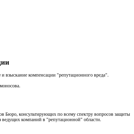
ции
и
и взыскание компенсации "репутационного вреда".
моносова.
ов Бюро, консультирующих по всему спектру вопросов защиты
з ведущих компаний в "репутационной" области.