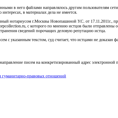
ложенными в него файлами направлялось другим пользователям се
 интересах, в материалах дела не имеется.
нный нотариусом г.Москвы Новопашиной У.С. от 17.11.2011г., п
corpcollection.ru, с которого по мнению истцов были отправлен
странения сведений порочащих деловую репутацию истца.
сем с указанным текстом, суд считает, что истцами не доказан 
 направление писем на конкретизированный адрес электронной по
 и гуманитарно-правовых отношений