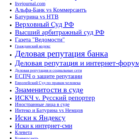
livejournal.com
Альфа-Банк vs Коммерсантъ
Батурина vs НТВ
Верховный Суд РФ
Высший арбитражный суд РФ
Газета "Ведомости"
Гражданский кодекс
Деловая репутация банка
Деловая репутация и интернет-фору
Деловая репутация и социальные сети
ЕСПЧ о защите репутации
Европейский Суд по правам человека
Знаменитости в суде
ИСКЧ v. Русский репортер
Иностранные лица в суде
Интеко и Батурина vs Немцов
Иски к Яндексу
Иски к интернет-сми
Клевета
Коммерсантъ