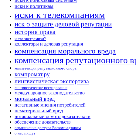
иски к поисковым системам
иски к политикам
иски к телекомпаниям
иск о защите деловой репутации
история права
и это экстремизм?
коллекторы и деловая репутация
компенсация морального вреда
компенсация репутационного в
компетенция репутационного спора
компромат.ру
лингвистическая экспертиза
лингвистическое исследование
международное законодательство
моральный вред
негативные мнения потребителей
нематериальный вред
нотариальный осмотр доказательств
обеспечение доказательств
ограничение доступа Роскомнадзором
о нас пишут