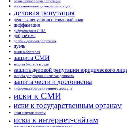
возмещение вреда репутации
восстановление деловой репутации
деловая репутация
деловая репутация и товарный знак
диффамация
диффамация в США
доброе имя
долги и деловая репутация
дуэль
закон о блогерах
защита СМИ
защита блогера в суде
защита деловой репутации юридического лиц
защита репутации и исковая давность
защита чести и достоинства
информация ограниченного доступа
иски к СМИ
иски к государственным органам
иски к журналистам
иски к интернет-сайтам