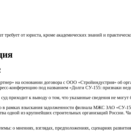
т требует от юриста, кроме академических знаний и практическо
ция
2
артнер» на основании договора с ООО «Стройиндустрия» об ор
ресс-конференцию под названием «Долги СУ-155: признаки недо
 суд приходит к выводу о том, что указанные сведения не могу
но в рамках взыскания задолженности филиала МЖС ЗАО «СУ-15
тства одной из крупнейших строительных организаций России. Ча
лемы: о мнениях, взглядах, предположениях, сценариях развития