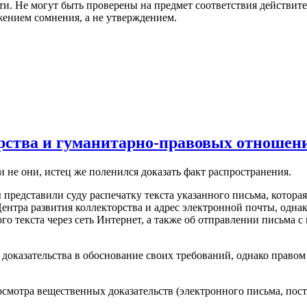
ти. Не могут быть проверены на предмет соответствия действите
жением сомнения, а не утверждением.
орства и гуманитарно-правовых отношен
 не они, истец же поленился доказать факт распространения.
представили суду распечатку текста указанного письма, котора
нтра развития коллекторства и адрес электронной почты, однак
о текста через сеть Интернет, а также об отправлении письма с
доказательства в обоснование своих требований, однако правом
осмотра вещественных доказательств (электронного письма, пос